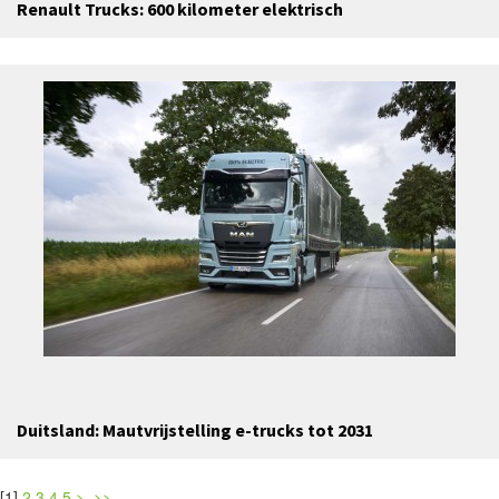
Renault Trucks: 600 kilometer elektrisch
Duitsland: Mautvrijstelling e-trucks tot 2031
[
1
]
2
3
4
5
>
>>